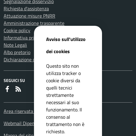
Segnalazione disservizio
Richiesta d'assistenza
Attuazione misure PNRR
Amministrazione trasparente
Cookie policy
Informativa privacy
Avviso sull'utilizzo
Note Legali
dei cookies
Albo pretorio
Dichiarazione di accessibilità
Questo sito non
utilizza tracker o
cookie diversi da
SEGUICI SU
quelli tecnici
Faceboook
RSS
strettamente
necessari al suo
funzionamento. Il
Area riservata Dipendenti
consenso al
Webmail Dipendenti
trattamento non è
richiesto.
Mappa del sito