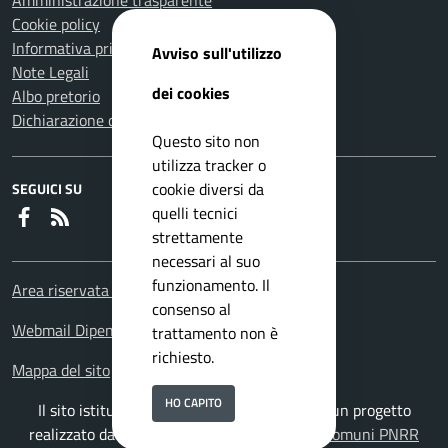
Amministrazione trasparente
Cookie policy
Informativa privacy
Avviso sull'utilizzo
Note Legali
dei cookies
Albo pretorio
Dichiarazione di accessibilità
Questo sito non
utilizza tracker o
cookie diversi da
SEGUICI SU
quelli tecnici
Faceboook
RSS
strettamente
necessari al suo
funzionamento. Il
Area riservata Dipendenti
consenso al
Webmail Dipendenti
trattamento non è
richiesto.
Mappa del sito
HO CAPITO
Il sito istituzionale del Comune di Velletri è un progetto
realizzato da
ISWEB S.p.A.
con la
Soluzione Comuni PNRR