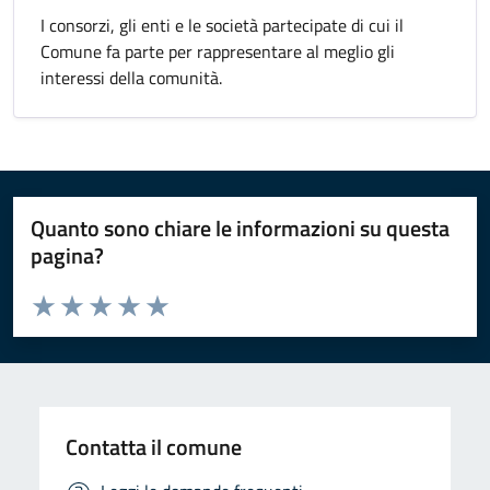
I consorzi, gli enti e le società partecipate di cui il
Comune fa parte per rappresentare al meglio gli
interessi della comunità.
Quanto sono chiare le informazioni su questa
pagina?
Valuta da 1 a 5 stelle la pagina
Valuta 1 stelle su 5
Valuta 2 stelle su 5
Valuta 3 stelle su 5
Valuta 4 stelle su 5
Valuta 5 stelle su 5
Contatta il comune