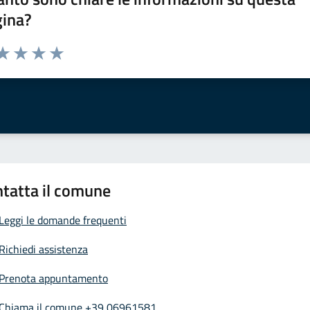
gina?
da 1 a 5 stelle la pagina
a 1 stelle su 5
aluta 2 stelle su 5
Valuta 3 stelle su 5
Valuta 4 stelle su 5
Valuta 5 stelle su 5
tatta il comune
Leggi le domande frequenti
Richiedi assistenza
Prenota appuntamento
Chiama il comune +39 06961581