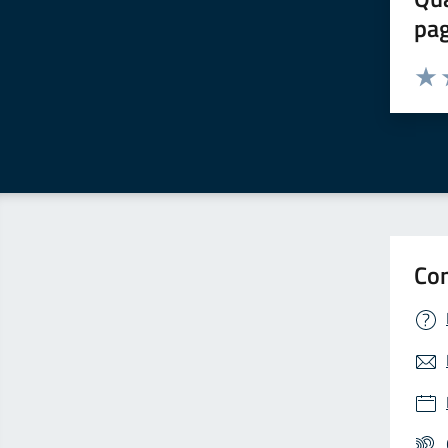
pa
Valuta 
Valut
V
Con