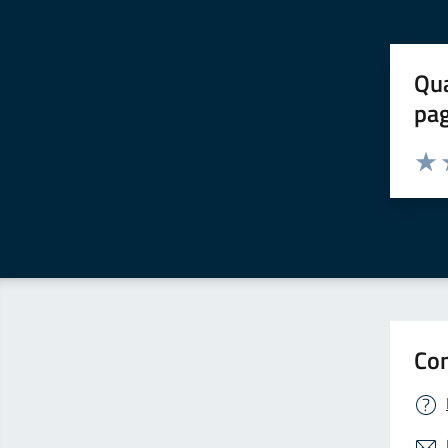
Qua
pa
Valuta 
Valut
V
Con