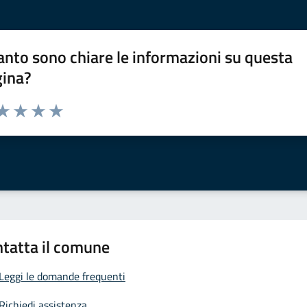
nto sono chiare le informazioni su questa
gina?
da 1 a 5 stelle la pagina
a 1 stelle su 5
aluta 2 stelle su 5
Valuta 3 stelle su 5
Valuta 4 stelle su 5
Valuta 5 stelle su 5
tatta il comune
Leggi le domande frequenti
Richiedi assistenza