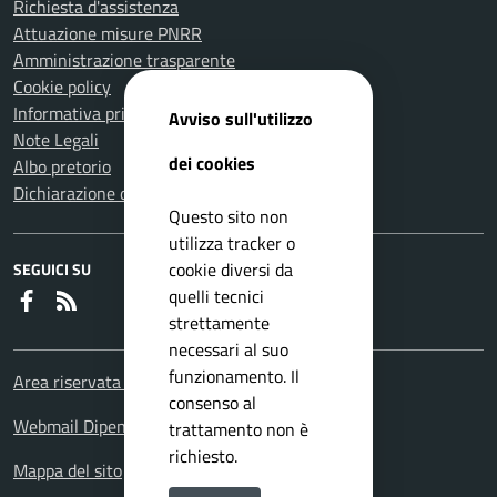
Richiesta d'assistenza
Attuazione misure PNRR
Amministrazione trasparente
Cookie policy
Informativa privacy
Avviso sull'utilizzo
Note Legali
dei cookies
Albo pretorio
Dichiarazione di accessibilità
Questo sito non
utilizza tracker o
cookie diversi da
SEGUICI SU
quelli tecnici
Faceboook
RSS
strettamente
necessari al suo
funzionamento. Il
Area riservata Dipendenti
consenso al
Webmail Dipendenti
trattamento non è
richiesto.
Mappa del sito