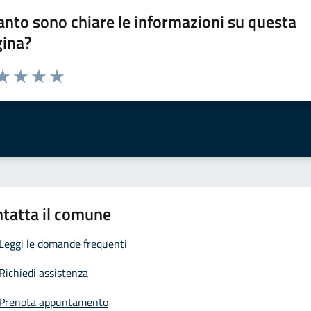
nto sono chiare le informazioni su questa
gina?
da 1 a 5 stelle la pagina
a 1 stelle su 5
aluta 2 stelle su 5
Valuta 3 stelle su 5
Valuta 4 stelle su 5
Valuta 5 stelle su 5
tatta il comune
Leggi le domande frequenti
Richiedi assistenza
Prenota appuntamento