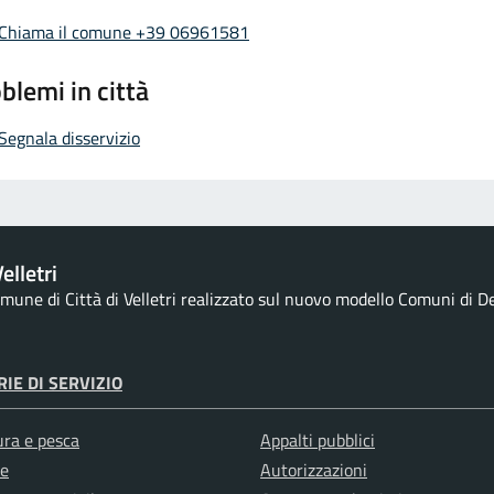
Chiama il comune +39 06961581
blemi in città
Segnala disservizio
elletri
comune di Città di Velletri realizzato sul nuovo modello Comuni di De
IE DI SERVIZIO
ura e pesca
Appalti pubblici
e
Autorizzazioni