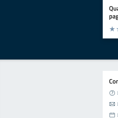
Qua
pa
Valuta 
Valut
V
Con