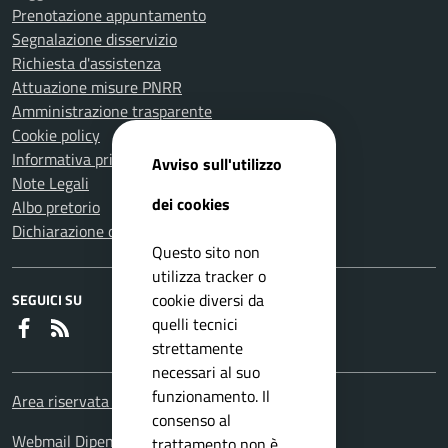
Prenotazione appuntamento
Segnalazione disservizio
Richiesta d'assistenza
Attuazione misure PNRR
Amministrazione trasparente
Cookie policy
Informativa privacy
Avviso sull'utilizzo
Note Legali
dei cookies
Albo pretorio
Dichiarazione di accessibilità
Questo sito non
utilizza tracker o
cookie diversi da
SEGUICI SU
quelli tecnici
Faceboook
RSS
strettamente
necessari al suo
funzionamento. Il
Area riservata Dipendenti
consenso al
Webmail Dipendenti
trattamento non è