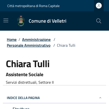
Città metropolitana di Roma Capitale
Comune di Velletri
Home
/
Amministrazione
/
Personale Amministrativo
/
Chiara Tulli
Chiara Tulli
Assistente Sociale
Servizi distrettuali, Settore II
INDICE DELLA PAGINA
Struttura