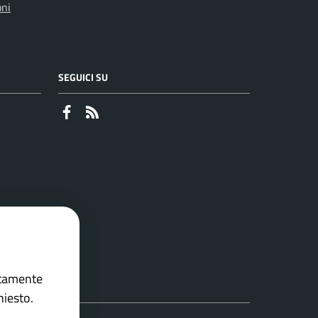
oni
SEGUICI SU
Faceboook
RSS
ettamente
hiesto.