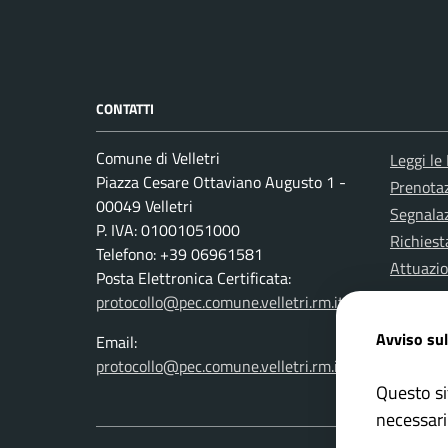
CONTATTI
Comune di Velletri
Leggi le
Piazza Cesare Ottaviano Augusto 1 -
Prenota
00049 Velletri
Segnalaz
P. IVA: 01001051000
Richiest
Telefono: +39 06961581
Attuazi
Posta Elettronica Certificata:
protocollo@pec.comune.velletri.rm.it
Avviso sul
Email:
protocollo@pec.comune.velletri.rm.it
Questo si
necessari