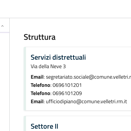
Struttura
Servizi distrettuali
Via della Neve 3
Email
: segretariato.sociale@comune.velletri.r
Telefono
: 0696101201
Telefono
: 0696101209
Email
: ufficiodipiano@comune.velletri.rm.it
Settore II