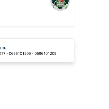
rm.it
217 - 0696101205 - 0696101209