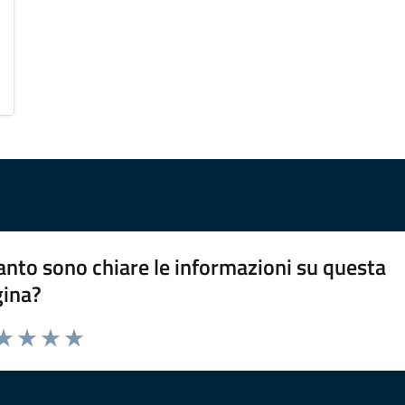
nto sono chiare le informazioni su questa
gina?
da 1 a 5 stelle la pagina
a 1 stelle su 5
aluta 2 stelle su 5
Valuta 3 stelle su 5
Valuta 4 stelle su 5
Valuta 5 stelle su 5