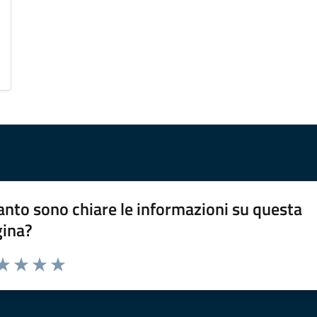
nto sono chiare le informazioni su questa
gina?
da 1 a 5 stelle la pagina
a 1 stelle su 5
aluta 2 stelle su 5
Valuta 3 stelle su 5
Valuta 4 stelle su 5
Valuta 5 stelle su 5