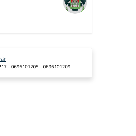
.it
217 - 0696101205 - 0696101209