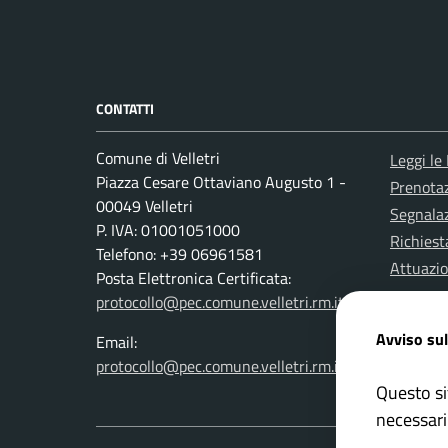
CONTATTI
Comune di Velletri
Leggi le
Piazza Cesare Ottaviano Augusto 1 -
Prenota
00049 Velletri
Segnalaz
P. IVA: 01001051000
Richiest
Telefono: +39 06961581
Attuazi
Posta Elettronica Certificata:
protocollo@pec.comune.velletri.rm.it
Avviso sul
Email:
protocollo@pec.comune.velletri.rm.it
Questo si
necessari