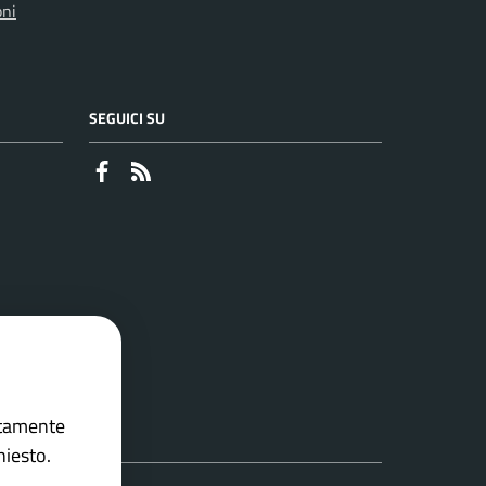
oni
SEGUICI SU
Faceboook
RSS
ettamente
hiesto.