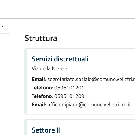
Struttura
Servizi distrettuali
Via della Neve 3
Email
: segretariato.sociale@comune.velletri.r
Telefono
: 0696101201
Telefono
: 0696101209
Email
: ufficiodipiano@comune.velletri.rm.it
Settore II