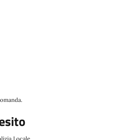
 domanda.
esito
lizia Locale