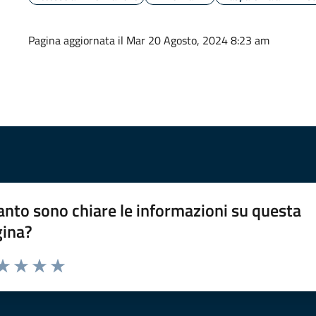
Pagina aggiornata il Mar 20 Agosto, 2024 8:23 am
nto sono chiare le informazioni su questa
gina?
da 1 a 5 stelle la pagina
a 1 stelle su 5
aluta 2 stelle su 5
Valuta 3 stelle su 5
Valuta 4 stelle su 5
Valuta 5 stelle su 5