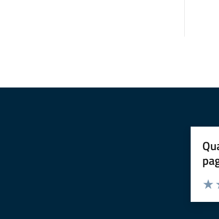
Qua
pa
Valuta 
Valut
V