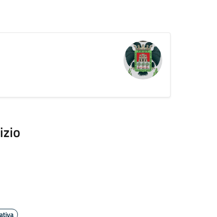
izio
ativa