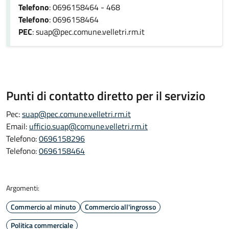
Telefono
: 0696158464 - 468
Telefono
: 0696158464
PEC
: suap@pec.comune.velletri.rm.it
Punti di contatto diretto per il servizio
Pec:
suap@pec.comune.velletri.rm.it
Email:
ufficio.suap@comune.velletri.rm.it
Telefono:
0696158296
Telefono:
0696158464
Argomenti:
Commercio al minuto
Commercio all'ingrosso
Politica commerciale