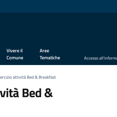
Vivere il
Aree
Comune
Tematiche
ercizio attività Bed & Breakfast
ività Bed &