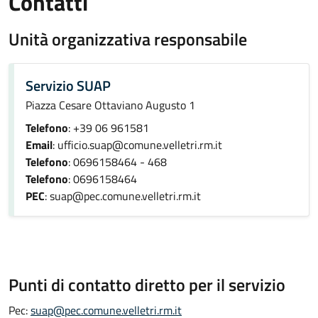
Contatti
Unità organizzativa responsabile
Servizio SUAP
Piazza Cesare Ottaviano Augusto 1
Telefono
: +39 06 961581
Email
: ufficio.suap@comune.velletri.rm.it
Telefono
: 0696158464 - 468
Telefono
: 0696158464
PEC
: suap@pec.comune.velletri.rm.it
Punti di contatto diretto per il servizio
Pec:
suap@pec.comune.velletri.rm.it