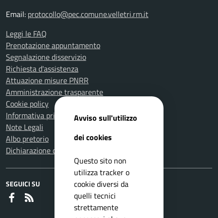
Email:
protocollo@pec.comune.velletri.rm.it
Leggi le FAQ
Prenotazione appuntamento
Segnalazione disservizio
Richiesta d'assistenza
Attuazione misure PNRR
Amministrazione trasparente
Cookie policy
Informativa privacy
Avviso sull'utilizzo
Note Legali
dei cookies
Albo pretorio
Dichiarazione di accessibilità
Questo sito non
utilizza tracker o
cookie diversi da
SEGUICI SU
quelli tecnici
Faceboook
RSS
strettamente