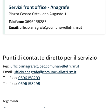
Servizi front office - Anagrafe
Piazza Cesare Ottaviano Augusto 1
Telefono
: 0696158283
Email
: ufficio.anagrafe@comune.velletri.rm.it
Punti di contatto diretto per il servizio
Pec:
ufficio.anagrafe@pec.comune.velletri.rm.it
Email:
ufficio.anagrafe@comune.velletri.rm.it
Telefono:
0696158283
Telefono:
0696158298
Argomenti: