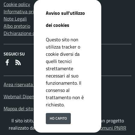
Cookie policy
Informativa privacy
Avviso sull'utilizzo
Note Legali
dei cookies
Albo pretorio
Dichiarazione di accessibilità
Questo sito non
utilizza tracker o
cookie diversi da
SEGUICI SU
quelli tecnici
Faceboook
RSS
strettamente
necessari al suo
funzionamento. Il
Area riservata Dipendenti
consenso al
Webmail Dipendenti
trattamento non è
richiesto.
Mappa del sito
HO CAPITO
Il sito istituzionale del Comune di Velletri è un progetto
realizzato da
ISWEB S.p.A.
con la
Soluzione Comuni PNRR