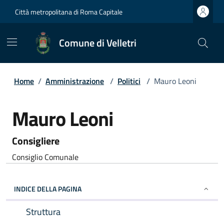
Città metropolitana di Roma Capitale
Comune di Velletri
Home
/
Amministrazione
/
Politici
/
Mauro Leoni
Mauro Leoni
Consigliere
Consiglio Comunale
INDICE DELLA PAGINA
Struttura