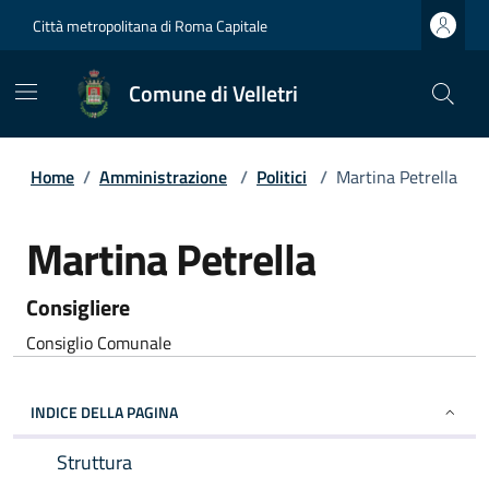
Città metropolitana di Roma Capitale
Comune di Velletri
Home
/
Amministrazione
/
Politici
/
Martina Petrella
Martina Petrella
Consigliere
Consiglio Comunale
INDICE DELLA PAGINA
Struttura