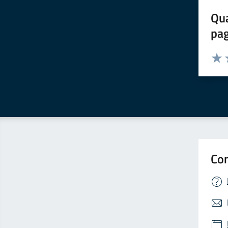
Qua
pa
Valuta 
Valut
V
Con