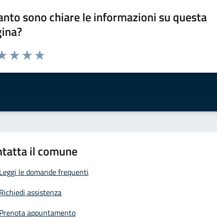
nto sono chiare le informazioni su questa
gina?
da 1 a 5 stelle la pagina
a 1 stelle su 5
aluta 2 stelle su 5
Valuta 3 stelle su 5
Valuta 4 stelle su 5
Valuta 5 stelle su 5
tatta il comune
Leggi le domande frequenti
Richiedi assistenza
Prenota appuntamento