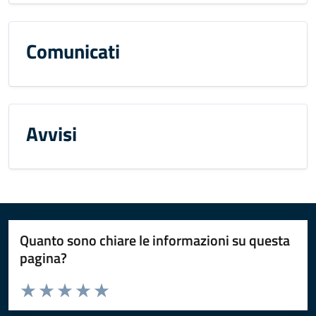
Comunicati
Avvisi
Quanto sono chiare le informazioni su questa
pagina?
Valuta da 1 a 5 stelle la pagina
Valuta 1 stelle su 5
Valuta 2 stelle su 5
Valuta 3 stelle su 5
Valuta 4 stelle su 5
Valuta 5 stelle su 5