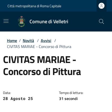
Città metropolitana di Roma Capitale
Comune di Velletri
Home
/
Novità
/
Avvisi
/
CIVITAS MARIAE - Concorso di Pittura
CIVITAS MARIAE -
Concorso di Pittura
Dettagli della notizia
Data:
Tempo di lettura:
31 secondi
28 Agosto 25