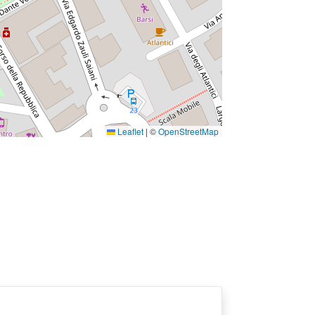
Leaflet
|
©
OpenStreetMap