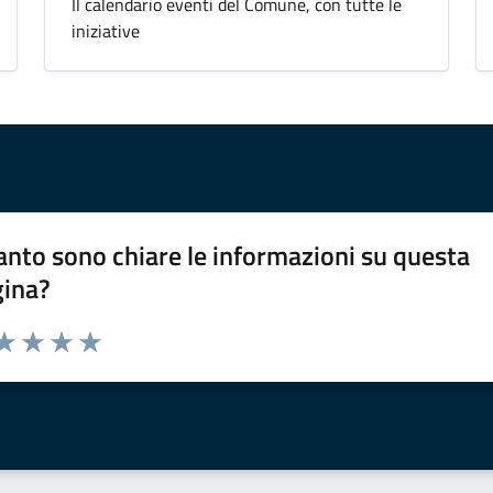
Il calendario eventi del Comune, con tutte le
iniziative
nto sono chiare le informazioni su questa
gina?
da 1 a 5 stelle la pagina
a 1 stelle su 5
aluta 2 stelle su 5
Valuta 3 stelle su 5
Valuta 4 stelle su 5
Valuta 5 stelle su 5