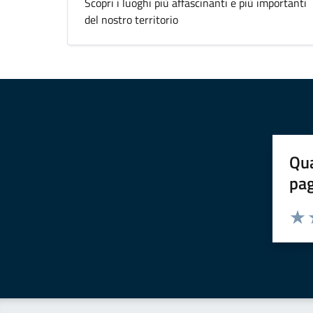
Scopri i luoghi più affascinanti e più importanti
del nostro territorio
Qua
pa
Valuta 
Valut
V