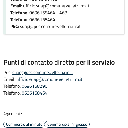
Email
: ufficio.suap@comune.velletri.rm.it
Telefono
: 0696158464 - 468
Telefono
: 0696158464
PEC
: suap@pec.comune.velletri.rm.it
Punti di contatto diretto per il servizio
Pec:
suap@pec.comune.velletri.rm.it
Email:
ufficio.suap@comune.velletri.rm.it
Telefono:
0696158296
Telefono:
0696158464
Argomenti:
Commercio al minuto
Commercio all'ingrosso