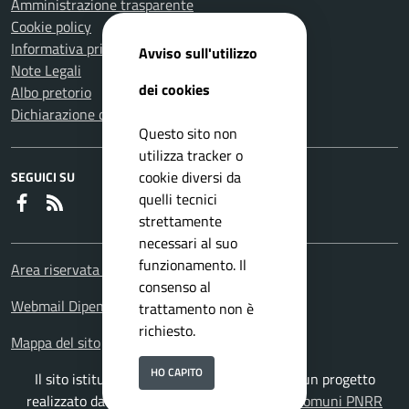
Amministrazione trasparente
Cookie policy
Informativa privacy
Avviso sull'utilizzo
Note Legali
dei cookies
Albo pretorio
Dichiarazione di accessibilità
Questo sito non
utilizza tracker o
cookie diversi da
SEGUICI SU
quelli tecnici
Faceboook
RSS
strettamente
necessari al suo
funzionamento. Il
Area riservata Dipendenti
consenso al
Webmail Dipendenti
trattamento non è
richiesto.
Mappa del sito
HO CAPITO
Il sito istituzionale del Comune di Velletri è un progetto
realizzato da
ISWEB S.p.A.
con la
Soluzione Comuni PNRR