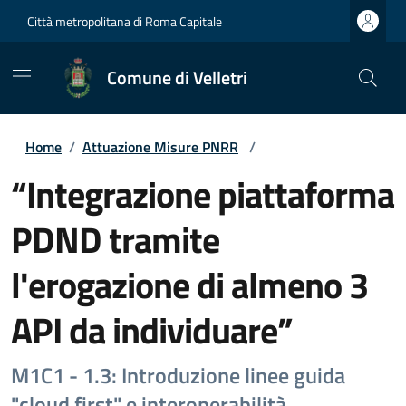
Città metropolitana di Roma Capitale
Comune di Velletri
Home
/
Attuazione Misure PNRR
/
“Integrazione piattaforma
PDND tramite
l'erogazione di almeno 3
API da individuare”
M1C1 - 1.3: Introduzione linee guida
"cloud first" e interoperabilità