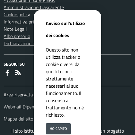
Amministrazione trasparente
Cookie policy
Informativa privacy
Avviso sull'utilizzo
Note Legali
dei cookies
Albo pretorio
Dichiarazione di accessibilità
Questo sito non
utilizza tracker o
cookie diversi da
SEGUICI SU
quelli tecnici
Faceboook
RSS
strettamente
necessari al suo
funzionamento. Il
Area riservata Dipendenti
consenso al
Webmail Dipendenti
trattamento non è
richiesto.
Mappa del sito
HO CAPITO
Il sito istituzionale del Comune di Velletri è un progetto