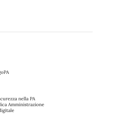
agoPA
icurezza nella PA
blica Amministrazione
digitale