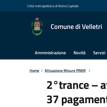
Città metropolitana di Roma Capitale
Comune di Velletri
Amministrazione
Novità
Servizi
Home
/
Attuazione Misure PNRR
/
2°trance – at
37 pagamen