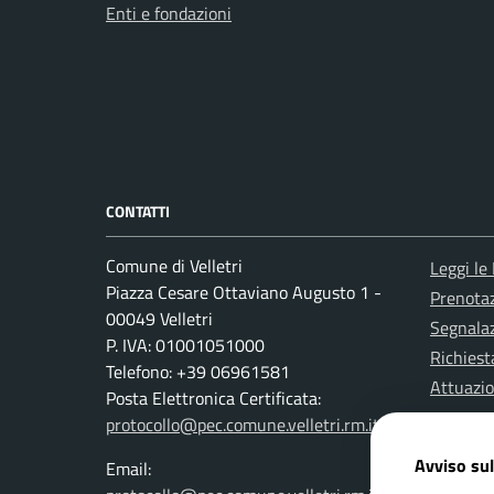
Enti e fondazioni
CONTATTI
Comune di Velletri
Leggi le
Piazza Cesare Ottaviano Augusto 1 -
Prenota
00049 Velletri
Segnalaz
P. IVA: 01001051000
Richiest
Telefono: +39 06961581
Attuazi
Posta Elettronica Certificata:
protocollo@pec.comune.velletri.rm.it
Avviso sul
Email: