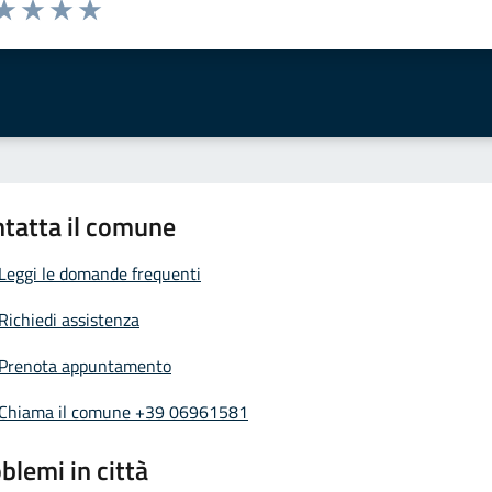
da 1 a 5 stelle la pagina
a 1 stelle su 5
aluta 2 stelle su 5
Valuta 3 stelle su 5
Valuta 4 stelle su 5
Valuta 5 stelle su 5
tatta il comune
Leggi le domande frequenti
Richiedi assistenza
Prenota appuntamento
Chiama il comune +39 06961581
blemi in città