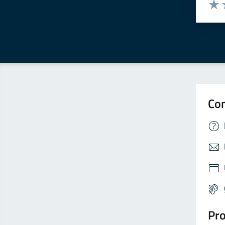
Valuta 
Valut
V
Con
Pro