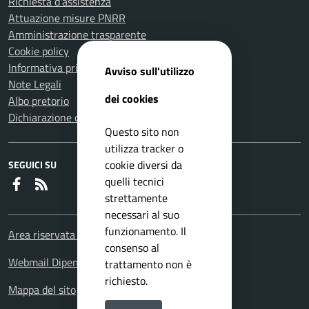
Richiesta d'assistenza
Attuazione misure PNRR
Amministrazione trasparente
Cookie policy
Informativa privacy
Avviso sull'utilizzo
Note Legali
dei cookies
Albo pretorio
Dichiarazione di accessibilità
Questo sito non
utilizza tracker o
cookie diversi da
SEGUICI SU
quelli tecnici
Faceboook
RSS
strettamente
necessari al suo
funzionamento. Il
Area riservata Dipendenti
consenso al
Webmail Dipendenti
trattamento non è
richiesto.
Mappa del sito