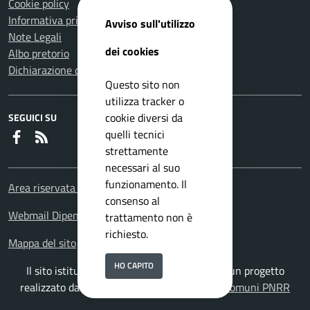
Cookie policy
Informativa privacy
Avviso sull'utilizzo
Note Legali
dei cookies
Albo pretorio
Dichiarazione di accessibilità
Questo sito non
utilizza tracker o
cookie diversi da
SEGUICI SU
quelli tecnici
Faceboook
RSS
strettamente
necessari al suo
funzionamento. Il
Area riservata Dipendenti
consenso al
Webmail Dipendenti
trattamento non è
richiesto.
Mappa del sito
HO CAPITO
Il sito istituzionale del Comune di Velletri è un progetto
realizzato da
ISWEB S.p.A.
con la
Soluzione Comuni PNRR