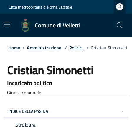
Città metropolitana di Roma Capitale
Comune di Velletri
Home
/
Amministrazione
/
Politici
/
Cristian Simonetti
Cristian Simonetti
Incaricato politico
Giunta comunale
INDICE DELLA PAGINA
Struttura