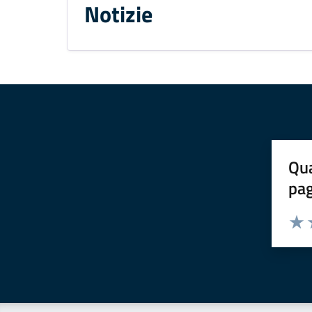
Notizie
Qua
pa
Valuta 
Valut
V