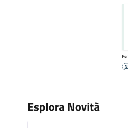
Per
N
Esplora Novità