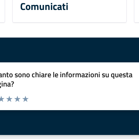
Comunicati
nto sono chiare le informazioni su questa
gina?
da 1 a 5 stelle la pagina
a 1 stelle su 5
aluta 2 stelle su 5
Valuta 3 stelle su 5
Valuta 4 stelle su 5
Valuta 5 stelle su 5