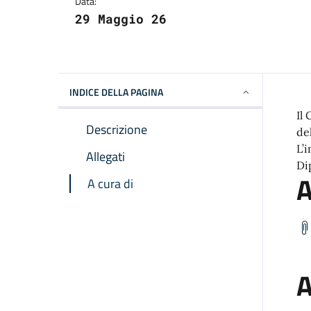
Data:
29 Maggio 26
INDICE DELLA PAGINA
Il
Descrizione
de
L’
Allegati
Di
A
A cura di
A