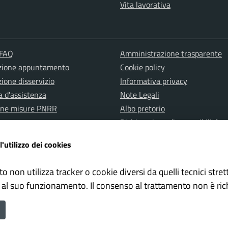
Vita lavorativa
 FAQ
Amministrazione trasparente
zione appuntamento
Cookie policy
ione disservizio
Informativa privacy
a d'assistenza
Note Legali
one misure PNRR
Albo pretorio
Dichiarazione di accessibilità
l'utilizzo dei cookies
to non utilizza tracker o cookie diversi da quelli tecnici str
 al suo funzionamento. Il consenso al trattamento non è ric
 Dipendenti
Mappa del sito
l Comune di Velletri è un progetto realizzato da
ISWEB S.p.A.
con la