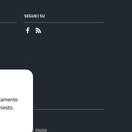
SEGUICI SU
Faceboook
RSS
ettamente
hiesto.
Soluzione Comuni PNRR