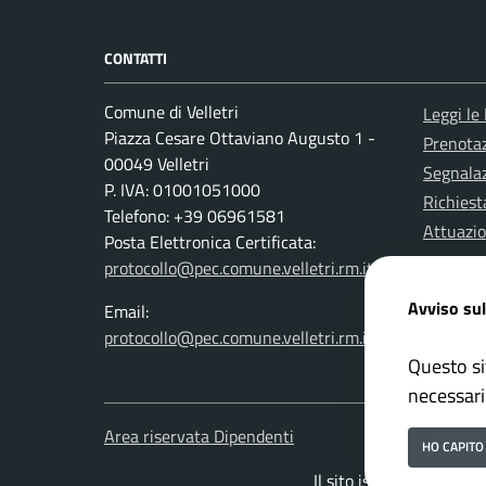
CONTATTI
Comune di Velletri
Leggi le
Piazza Cesare Ottaviano Augusto 1 -
Prenota
00049 Velletri
Segnalaz
P. IVA: 01001051000
Richiest
Telefono: +39 06961581
Attuazi
Posta Elettronica Certificata:
protocollo@pec.comune.velletri.rm.it
Avviso sul
Email:
protocollo@pec.comune.velletri.rm.it
Questo si
necessari
Area riservata Dipendenti
Webmail
HO CAPITO
Il sito istituzionale de