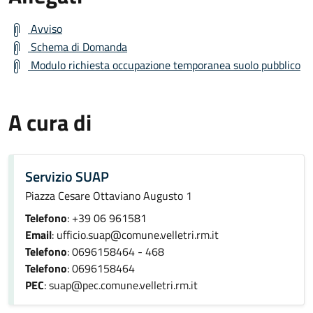
Avviso
Schema di Domanda
Modulo richiesta occupazione temporanea suolo pubblico
A cura di
Servizio SUAP
Piazza Cesare Ottaviano Augusto 1
Telefono
: +39 06 961581
Email
: ufficio.suap@comune.velletri.rm.it
Telefono
: 0696158464 - 468
Telefono
: 0696158464
PEC
: suap@pec.comune.velletri.rm.it